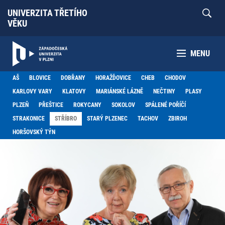
UNIVERZITA TŘETÍHO
VĚKU
MENU
AŠ
BLOVICE
DOBŘANY
HORAŽĎOVICE
CHEB
CHODOV
KARLOVY VARY
KLATOVY
MARIÁNSKÉ LÁZNĚ
NEČTINY
PLASY
PLZEŇ
PŘEŠTICE
ROKYCANY
SOKOLOV
SPÁLENÉ POŘÍČÍ
STRAKONICE
STŘÍBRO
STARÝ PLZENEC
TACHOV
ZBIROH
HORŠOVSKÝ TÝN