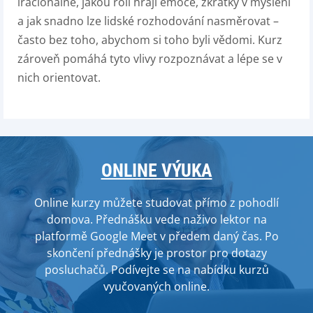
iracionálně, jakou roli hrají emoce, zkratky v myšlení
a jak snadno lze lidské rozhodování nasměrovat –
často bez toho, abychom si toho byli vědomi. Kurz
zároveň pomáhá tyto vlivy rozpoznávat a lépe se v
nich orientovat.
ONLINE VÝUKA
Online kurzy můžete studovat přímo z pohodlí
domova. Přednášku vede naživo lektor na
platformě Google Meet v předem daný čas. Po
skončení přednášky je prostor pro dotazy
posluchačů. Podívejte se na nabídku kurzů
vyučovaných online.