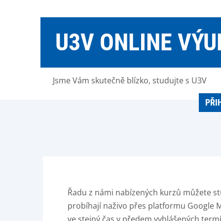
U3V ONLINE VÝU
Jsme Vám skutečně blízko, studujte s U3V
PŘI
Řadu z námi nabízených kurzů můžete st
probíhají naživo přes platformu Google M
ve stejný čas v předem vyhlášených term