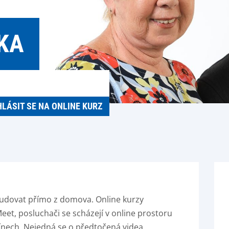
KA
HLÁSIT SE NA ONLINE KURZ
udovat přímo z domova. Online kurzy
eet, posluchači se scházejí v online prostoru
ínech. Nejedná se o předtočená videa,