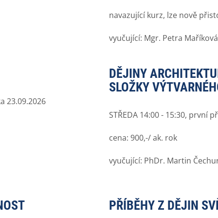
navazující kurz, lze nově přist
vyučující: Mgr. Petra Maříkov
DĚJINY ARCHITEKTU
SLOŽKY VÝTVARNÉH
ka 23.09.2026
STŘEDA 14:00 - 15:30, první p
cena: 900,-/ ak. rok
vyučující: PhDr. Martin Čechu
NOST
PŘÍBĚHY Z DĚJIN SV