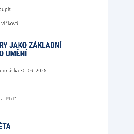
oupit
á Vlčková
RY JAKO ZÁKLADNÍ
O UMĚNÍ
řednáška 30. 09. 2026
ra, Ph.D.
ĚTA