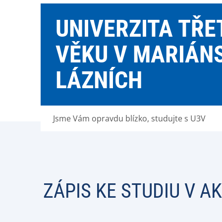
UNIVERZITA TŘE
VĚKU V MARIÁN
LÁZNÍCH
Jsme Vám opravdu blízko, studujte s U3V
ZÁPIS KE STUDIU V 