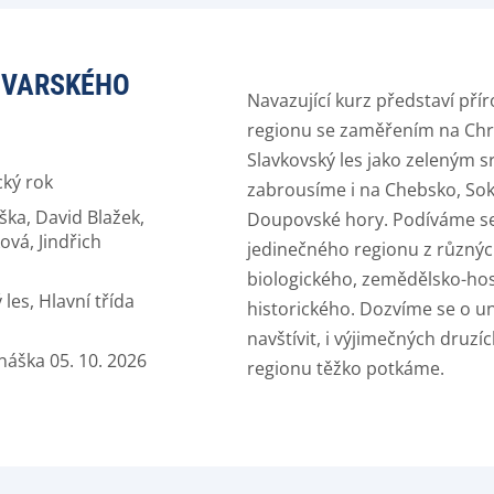
OVARSKÉHO
Navazující kurz představí pří
regionu se zaměřením na Chr
Slavkovský les jako zeleným s
cký rok
zabrousíme i na Chebsko, Sok
aška, David Blažek,
Doupovské hory. Podíváme se
ová, Jindřich
jedinečného regionu z různýc
biologického, zemědělsko-ho
les, Hlavní třída
historického. Dozvíme se o uni
navštívit, i výjimečných druzíc
náška 05. 10. 2026
regionu těžko potkáme.