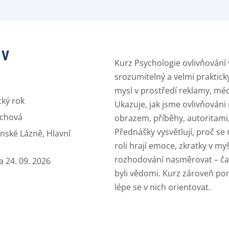
 V
Kurz Psychologie ovlivňování
srozumitelný a velmi praktický
mysl v prostředí reklamy, méd
cký rok
Ukazuje, jak jsme ovlivňováni 
ůchová
obrazem, příběhy, autoritami
Přednášky vysvětlují, proč se
nské Lázně, Hlavní
roli hrají emoce, zkratky v myš
rozhodování nasměrovat – ča
a 24. 09. 2026
byli vědomi. Kurz zároveň po
lépe se v nich orientovat.