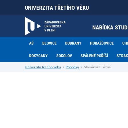
UNIVERZITA TŘETÍHO VĚKU
NABÍDKA STUD
AŠ
BLOVICE
DOBŘANY
HORAŽĎOVICE
CH
ROKYCANY
SOKOLOV
SPÁLENÉ POŘÍČÍ
STRAK
Univerzita třetího věku
Pobočky
Mariánské Lázně