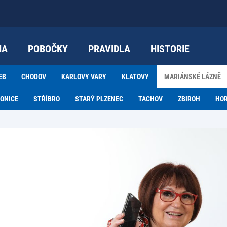
IA
POBOČKY
PRAVIDLA
HISTORIE
EB
CHODOV
KARLOVY VARY
KLATOVY
MARIÁNSKÉ LÁZNĚ
ONICE
STŘÍBRO
STARÝ PLZENEC
TACHOV
ZBIROH
HO