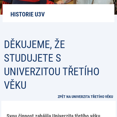
HISTORIE U3V
DĚKUJEME, ŽE
STUDUJETE S
UNIVERZITOU TŘETÍHO
VĚKU
ZPĚT NA UNIVERZITA TŘETÍHO VĚKU
Svou činnost zahájila Univerzita třetího věku