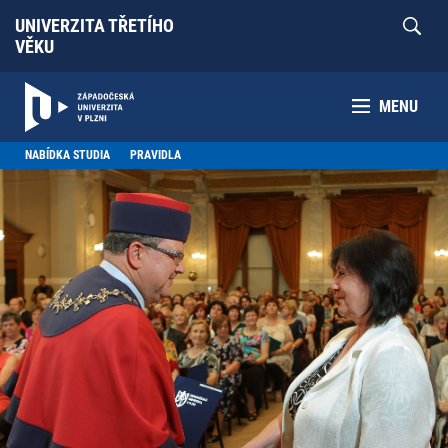
UNIVERZITA TŘETÍHO
VĚKU
MENU
NABÍDKA STUDIA
PRAVIDLA