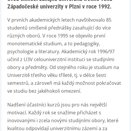
Západočeské univerzity v Plzni v roce 1992.
V prvních akademických letech navštěvovalo 85
studentů smíšené přednášky zasahující do více
různých oborů. V roce 1995 se objevilo první
monotematické studium, a to pedagogiky,
psychologie a literatury. Akademický rok 1996/97
učinil z U3V celouniverzitní instituci se studijními
obory a předměty. Od stejného roku je studium na
Univerzitě třetího věku tříleté, tj. v délce šesti
semestrů, a zároveň má každý možnost pokračovat
ve studiu bez jakéhokoli omezení.
Nadšení účastníci kurzů jsou pro nás největší
motivací. Každý rok se snažíme přicházet s
inovovanými i zcela novými studijními obory, které
kvalitou odpovídají univerzitnímu zázemí a za