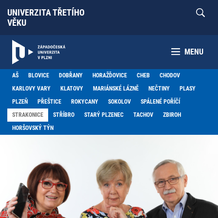
UNIVERZITA TŘETÍHO
VĚKU
MENU
AŠ
BLOVICE
DOBŘANY
HORAŽĎOVICE
CHEB
CHODOV
KARLOVY VARY
KLATOVY
MARIÁNSKÉ LÁZNĚ
NEČTINY
PLASY
PLZEŇ
PŘEŠTICE
ROKYCANY
SOKOLOV
SPÁLENÉ POŘÍČÍ
STRAKONICE
STŘÍBRO
STARÝ PLZENEC
TACHOV
ZBIROH
HORŠOVSKÝ TÝN