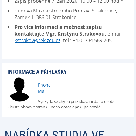
zápis proběhne 7. září 2026, 10:00 – 12:00 hodin
budova Muzea středního Pootaví Strakonice,
Zámek 1, 386 01 Strakonice
Pro více informací a možnost zápisu
kontaktujte Mgr. Kristýnu Strakovou
,
e-mail:
kstrakov@rek.zcu.cz,
tel.: +420 734 569 205
INFORMACE A PŘIHLÁŠKY
Phone
Mail
Vyskytla se chyba při získávání dat o osobě.
Zkuste obnovit stránku nebo dotaz opakujte později.
NABÍDKA STUDIA VE