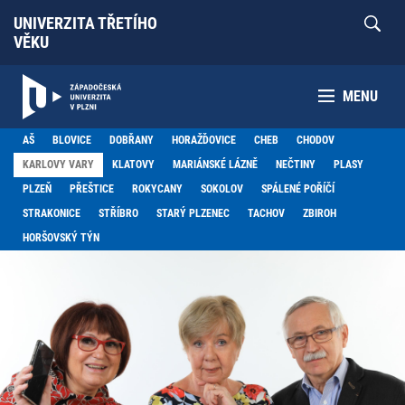
UNIVERZITA TŘETÍHO
VĚKU
MENU
AŠ
BLOVICE
DOBŘANY
HORAŽĎOVICE
CHEB
CHODOV
KARLOVY VARY
KLATOVY
MARIÁNSKÉ LÁZNĚ
NEČTINY
PLASY
PLZEŇ
PŘEŠTICE
ROKYCANY
SOKOLOV
SPÁLENÉ POŘÍČÍ
STRAKONICE
STŘÍBRO
STARÝ PLZENEC
TACHOV
ZBIROH
HORŠOVSKÝ TÝN