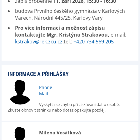
zápis proběhne
11. září 2026, 15:30 - 16:30
budova Prvního českého gymnázia v Karlových
Varech, Národní 445/25, Karlovy Vary
Pro více informací a možnost zápisu
kontaktujte Mgr. Kristýnu Strakovou,
e-mail:
kstrakov@rek.zcu.cz,
tel.:
+420 734 569 205
INFORMACE A PŘIHLÁŠKY
Phone
Mail
Vyskytla se chyba při získávání dat o osobě.
Zkuste obnovit stránku nebo dotaz opakujte později.
Milena Vosátková