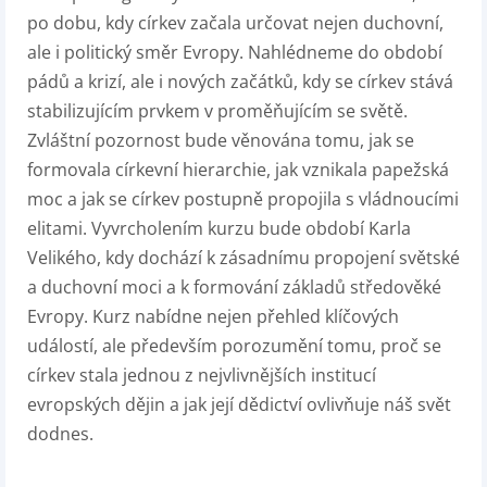
po dobu, kdy církev začala určovat nejen duchovní,
ale i politický směr Evropy. Nahlédneme do období
pádů a krizí, ale i nových začátků, kdy se církev stává
stabilizujícím prvkem v proměňujícím se světě.
Zvláštní pozornost bude věnována tomu, jak se
formovala církevní hierarchie, jak vznikala papežská
moc a jak se církev postupně propojila s vládnoucími
elitami. Vyvrcholením kurzu bude období Karla
Velikého, kdy dochází k zásadnímu propojení světské
a duchovní moci a k formování základů středověké
Evropy. Kurz nabídne nejen přehled klíčových
událostí, ale především porozumění tomu, proč se
církev stala jednou z nejvlivnějších institucí
evropských dějin a jak její dědictví ovlivňuje náš svět
dodnes.