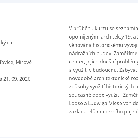
V průběhu kurzu se seznámím
opomíjenými architekty 19. a 
cký rok
věnována historickému vývoji
nádražních budov. Zaměříme s
center, jejich dnešní problém
ovice, Mírové
a využití v budoucnu. Zabýv
novodobé architektonické real
a 21. 09. 2026
způsoby využití historických b
současné době využití. Zaměř
Loose a Ludwiga Miese van de
zakladatelů moderního pojetí