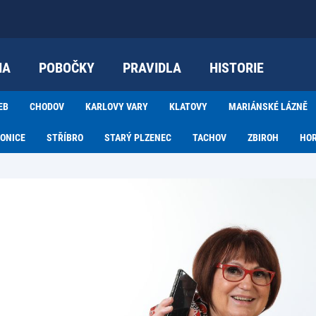
IA
POBOČKY
PRAVIDLA
HISTORIE
EB
CHODOV
KARLOVY VARY
KLATOVY
MARIÁNSKÉ LÁZNĚ
ONICE
STŘÍBRO
STARÝ PLZENEC
TACHOV
ZBIROH
HO