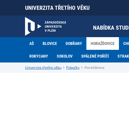
UNIVERZITA TŘETÍHO VĚKU
NABÍDKA STUD
AŠ
BLOVICE
DOBŘANY
HORAŽĎOVICE
CH
ROKYCANY
SOKOLOV
SPÁLENÉ POŘÍČÍ
STRAK
Univerzita třetího věku
Pobočky
Horažďovice